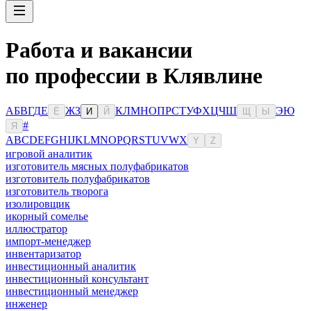
Работа и вакансии
по профессии в Клявлине
А
Б
В
Г
Д
Е
Ж
З
К
Л
М
Н
О
П
Р
С
Т
У
Ф
Х
Ц
Ч
Ш
Э
Ю
Ё
И
Й
Щ
Ы
#
Я
A
B
C
D
E
F
G
H
I
J
K
L
M
N
O
P
Q
R
S
T
U
V
W
X
Y
Z
игровой аналитик
изготовитель мясных полуфабрикатов
изготовитель полуфабрикатов
изготовитель творога
изолировщик
икорный сомелье
иллюстратор
импорт-менеджер
инвентаризатор
инвестиционный аналитик
инвестиционный консультант
инвестиционный менеджер
инженер