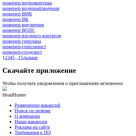
инженер видеомонтажа
инженер видеонаблюдения
инженер ВИК
инженер ВК
инженер внедрения
инженер ВОЛС
инженер входного контроля
инженер генплана
инженер-генпланист
инженер-геодезист
1
2
3
4
5
...
15
дальше
Скачайте приложение
Чтобы получать уведомления о приглашениях мгновенно
HeadHunter
Размещение вакансий
Поиск по резюме
О компании
Наши вакансии
Реклама на сайте
Требования к ПО