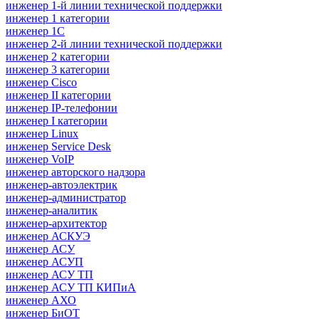
инженер 1-й линии технической поддержки
инженер 1 категории
инженер 1С
инженер 2-й линии технической поддержки
инженер 2 категории
инженер 3 категории
инженер Cisco
инженер II категории
инженер IP-телефонии
инженер I категории
инженер Linux
инженер Service Desk
инженер VoIP
инженер авторского надзора
инженер-автоэлектрик
инженер-администратор
инженер-аналитик
инженер-архитектор
инженер АСКУЭ
инженер АСУ
инженер АСУП
инженер АСУ ТП
инженер АСУ ТП КИПиА
инженер АХО
инженер БиОТ