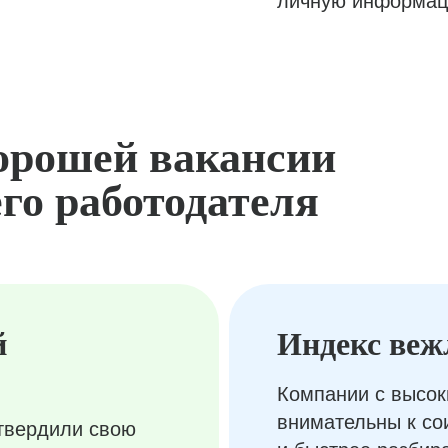
личную информац
орошей вакансии
го работодателя
й
Индекс веж
Компании с высок
внимательны к с
твердили свою