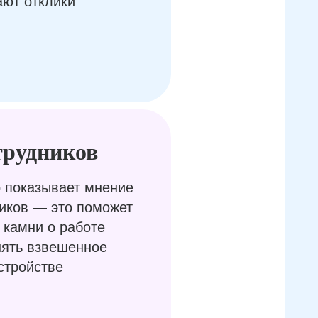
ают отклики
трудников
 показывает мнение
иков — это поможет
 камни о работе
нять взвешенное
стройстве