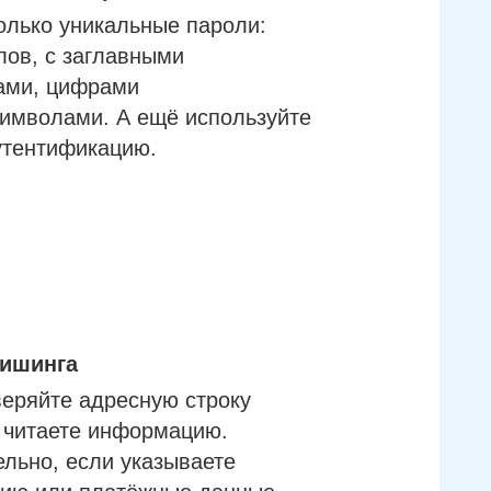
олько уникальные пароли:
лов, с заглавными
ами, цифрами
имволами. А ещё используйте
утентификацию.
фишинга
еряйте адресную строку
м читаете информацию.
льно, если указываете