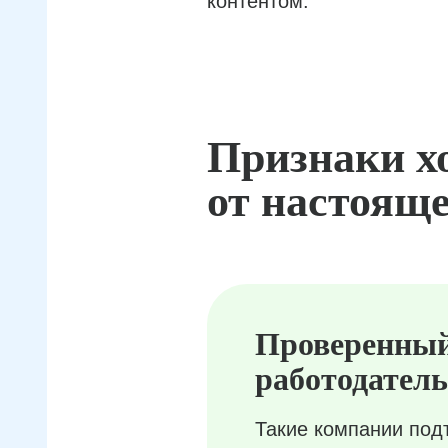
контентом.
Признаки х
от настояще
Проверенны
работодатель
Такие компании под