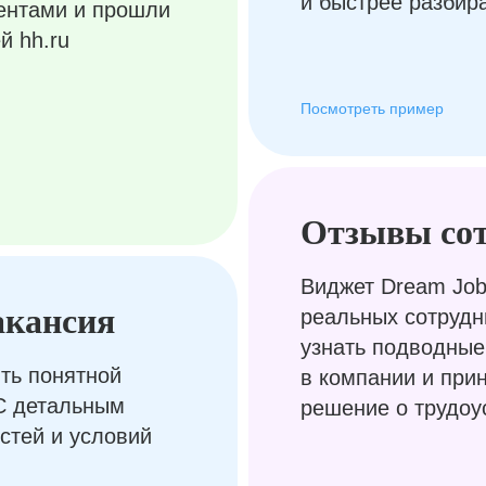
и быстрее разбир
ентами и прошли
й hh.ru
Посмотреть пример
Отзывы со
Виджет Dream Job
акансия
реальных сотрудн
узнать подводные
ть понятной
в компании и при
С детальным
решение о трудоу
стей и условий