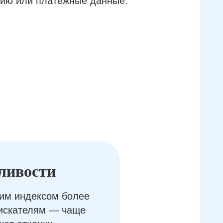
ию или платёжные данные.
ливости
им индексом более
оискателям — чаще