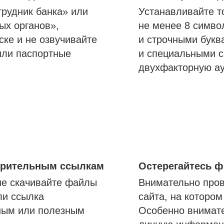
трудник банка» или
Устанавливайте т
ых органов»,
не менее 8 симво
ске и не озвучивайте
и строчными букв
или паспортные
и специальными с
двухфакторную а
озрительным ссылкам
Остерегайтесь 
не скачивайте файлы
Внимательно пров
ли ссылка
сайта, на которо
ным или полезным
Особенно внимате