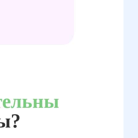
тельны
ты?