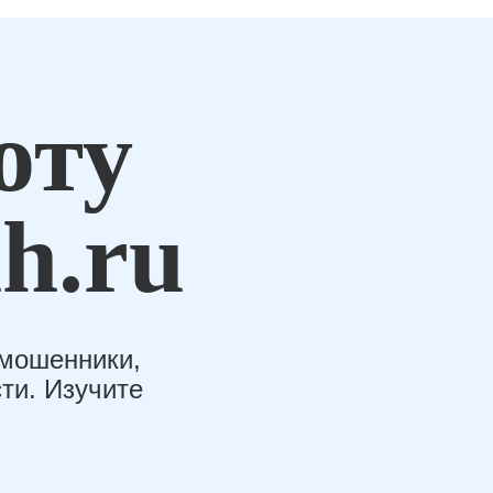
оту
h.ru
-мошенники,
ти. Изучите