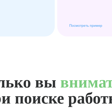
Посмотреть пример
лько вы
внима
и поиске рабо